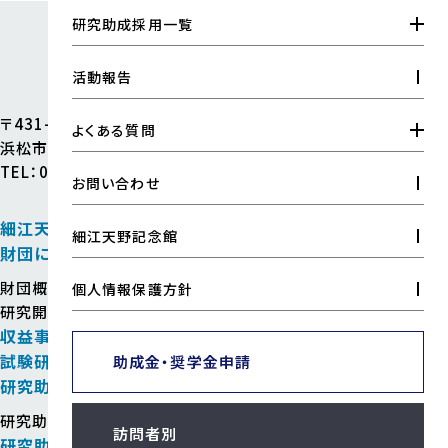
工業高校奨学金
工業教育振興活動支援金
研究助成採用一覧
全国高専奨学金
公益財団法人
アマノ科学教室
天野工業技術研究所
研究助成
活動報告
工業教育研究助成
〒431-1305
よくある質問
浜松市浜名区細江町気賀7955番地の98
TEL：053-523-1171
研究助成金について
お問い合わせ
工業教育研究助成金について
細江天野記念館
細江天野記念館見学申請
細江天野記念館
財団について
大学院奨学金について
財団概要
情報公開
設立者の想い
財団の実績
個人情報保護方針
工業高校奨学金について
研究開発品一覧
刊行物
収益事業
全国高専奨学金について
試験研究
助成金・奨学金
申請
研究助成
工業教育振興活動支援金について
研究助成金
工業教育研究助成金
訪問者別
研究助成採用一覧