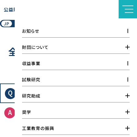
このページの本文へ移動
公益財団法人
天野工業技術研究所
JP
EN
お知らせ
財団について
全国高専奨学金について
財団概要
収益事業
FAQ
情報公開
試験研究
設立者の想い
準備中
研究助成
財団の実績
研究助成金
奨学
研究開発品一覧
工業教育研究助成金
刊行物
大学院奨学金
工業教育の振興