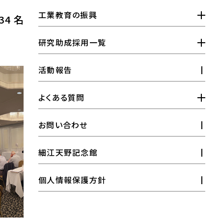
工業教育研究助成金
大学院奨学金
刊行物
工業教育の振興
4 名が来場し、熱心に発表を見
工業高校奨学金
工業教育振興活動支援金
研究助成採用一覧
全国高専奨学金
アマノ科学教室
研究助成
活動報告
工業教育研究助成
よくある質問
研究助成金について
お問い合わせ
工業教育研究助成金について
細江天野記念館
大学院奨学金について
個人情報保護方針
工業高校奨学金について
全国高専奨学金について