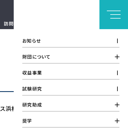
訪問者別
お問い合わせ
見学申請
お知らせ
財団について
財団概要
収益事業
情報公開
試験研究
設立者の想い
研究助成
ス浜松（3 階 松の間）にて、「2025
財団の実績
研究助成金
奨学
研究開発品一覧