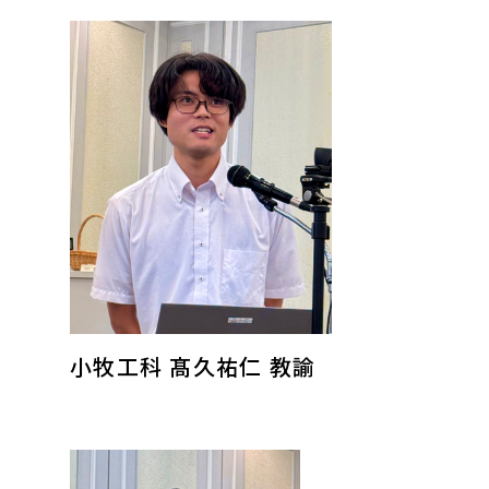
小牧工科 髙久祐仁 教諭