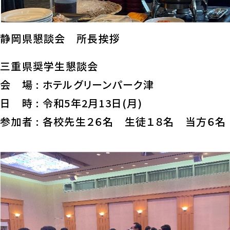
静岡県懇談会 所長挨拶
三重県奨学生懇談会
会 場 : ホテルグリーンパーク津
日 時 : 令和5年2月13日(月)
参加者 : 各校先生２６名 生徒１８名 当方６名