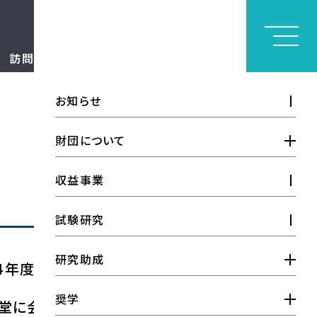
訪問者別
お問い合わせ
見学申請
お知らせ
財団について
財団概要
収益事業
情報公開
試験研究
設立者の想い
研究助成
４年度は開催の運びとなりました。
財団の実績
研究助成金
奨学
研究開発品一覧
堂に会することができ感謝です。