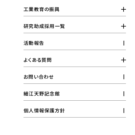
工業教育研究助成金
大学院奨学金
刊行物
工業教育の振興
工業高校奨学金
工業教育振興活動支援金
研究助成採用一覧
全国高専奨学金
アマノ科学教室
研究助成
活動報告
工業教育研究助成
よくある質問
研究助成金について
お問い合わせ
工業教育研究助成金について
細江天野記念館
大学院奨学金について
個人情報保護方針
工業高校奨学金について
全国高専奨学金について