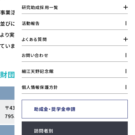
工業高校奨学金
工業教育振興活動支援金
研究助成採用一覧
事業活動は公益目的事業として試験研究、研究助成
全国高専奨学金
アマノ科学教室
研究助成
並びに奨学、工業教育の振興。また、試験研究事業に
活動報告
より実用化された技術の普及を行う収益事業を行っ
工業教育研究助成
よくある質問
ています。
研究助成金について
お問い合わせ
工業教育研究助成金について
細江天野記念館
財団について
大学院奨学金について
個人情報保護方針
工業高校奨学金について
所在地
全国高専奨学金について
〒431-1305 静岡県浜松市浜名区細江町気賀
助成金・奨学金
申請
7955-98
工業教育振興活動支援金について
訪問者別
設立