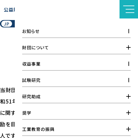
このページの本文へ移動
公益財団法人
天野工業技術研究所
JP
EN
お知らせ
財団について
財団概要
財団概要
収益事業
OVERVIEW
情報公開
試験研究
設立者の想い
当財団は、アマノ株式会社の設立者、故天野修一（昭
研究助成
和51年12月没、享年86才）が昭和36年に工業技術
財団の実績
研究助成金
に関する研究開発、研究助成ならびに工業教育の奨
奨学
研究開発品一覧
励を目的として、私財を投じて設立した試験研究法
工業教育研究助成金
刊行物
大学院奨学金
工業教育の振興
人です。