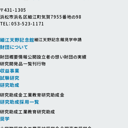
〒431-1305
浜松市浜名区細江町気賀7955番地の98
TEL：053-523-1171
細江天野記念館
細江天野記念館見学申請
財団について
財団概要
情報公開
設立者の想い
財団の実績
研究開発品一覧
刊行物
収益事業
試験研究
研究助成
研究助成金
工業教育研究助成金
研究助成採用一覧
研究助成
工業教育研究助成
奨学