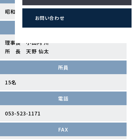
昭和36年3月9日
お問い合わせ
代表者
理事長 小山内 州一
所 長 天野 仙太
所員
15名
電話
053-523-1171
FAX