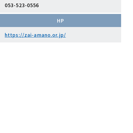
053-523-0556
HP
https://zai-amano.or.jp/
財
団
の
詳
細
情
報