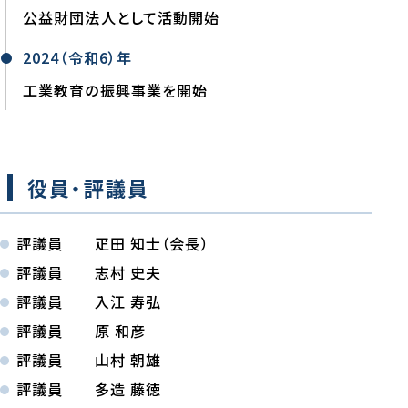
公益財団法人として活動開始
2024（令和6）年
工業教育の振興事業を開始
沿
革
の
一
覧
役員・評議員
評議員 疋田 知士（会長）
評議員 志村 史夫
評議員 入江 寿弘
評議員 原 和彦
評議員 山村 朝雄
評議員 多造 藤徳